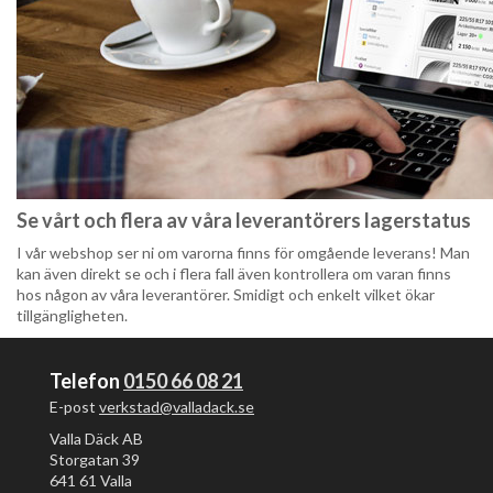
Se vårt och flera av våra leverantörers lagerstatus
I vår webshop ser ni om varorna finns för omgående leverans! Man
kan även direkt se och i flera fall även kontrollera om varan finns
hos någon av våra leverantörer. Smidigt och enkelt vilket ökar
tillgängligheten.
Telefon
0150 66 08 21
E-post
verkstad@valladack.se
Valla Däck AB
Storgatan 39
641 61 Valla