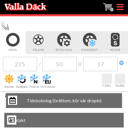
0
DÄCK
FÄLGAR
BYGG HJUL
HJULPAKET
REGNR
/
R
C-Däck
Runflat
Sommar
Dubbdäck
Friktion
EU-Friktion
Tidsbokning
Kontakt