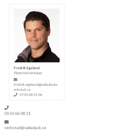
Fredrik Egeland
Platschef verkstad
fredrik.egeland@valladackv
erkstad.se
0730 68 55 06
0150 66 08 21
verkstad@valladack.se