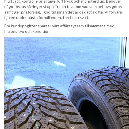
hjultvätt, kontrollerar slitage, lufttryck och mönsterdjup. Behöver
något bytas så ringer vi upp Er och talar om vad som behövs göras
samt ger prisförslag, i god tid innan det är dax att skifta. Vi förvarar
hjulen under bästa förhållanden, torrt och svalt.
Era kunduppgifter sparas i vårt affärssystem tillsammans med
hjulens typ och kondition.